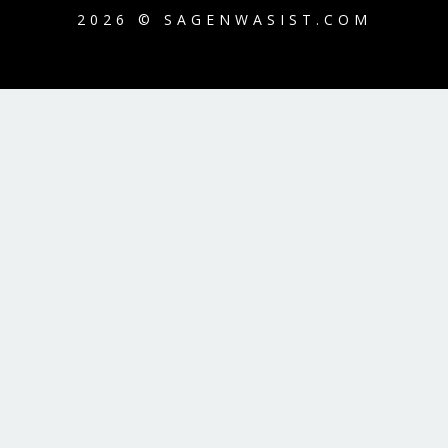
2026 © SAGENWASIST.COM
{{playListTitle}}
pause
play
{{ index + 1 }}
{{ track.track_title }}
{{
track.album_title }}
{{ track.lenght }}
{{getSVG(store.sr_icon_file)}}
{{button.podcast_button_name}}