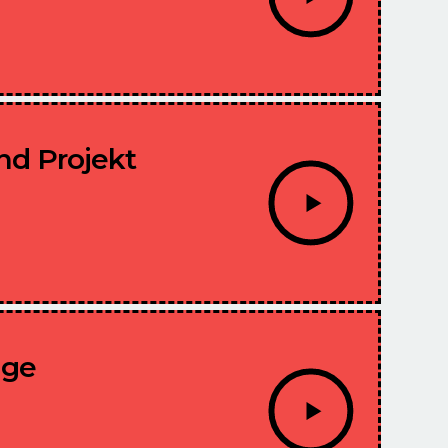
nd Projekt
uge