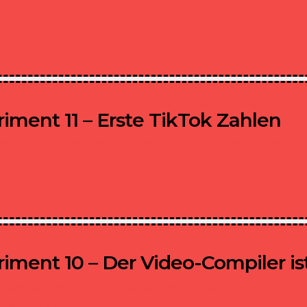
ist.com
DAS KI EXPERIMENT
iment 11 – Erste TikTok Zahlen
e TikTok Kanal : seherin_serenya
Der Automatisierte 
DAS KI EXPERIMENT
iment 10 – Der Video-Compiler ist 
/@sagenwasist
https://sagenwasist.com