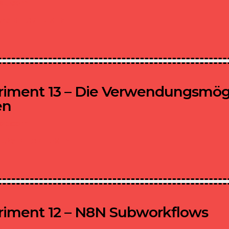
ist.com
AS KI EXPERIMENT
riment 13 – Die Verwendungsmög
en
ist.com
DAS KI EXPERIMENT
riment 12 – N8N Subworkflows