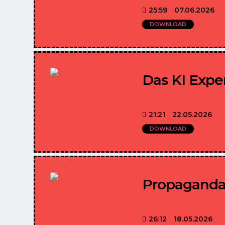
25:59
07.06.2026
DOWNLOAD
Das KI Expe
https://sagenwas
21:21
22.05.2026
D
DOWNLOAD
Propaganda 
https://sagenwas
26:12
18.05.2026
P