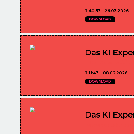
https://sagenwas
40:53
26.03.2026
DOWNLOAD
Das KI Exper
Der Automatisiert
11:43
08.02.2026
DOWNLOAD
Das KI Exper
www.youtube.com