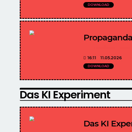
DOWNLOAD
Propaganda 
https://sagenwas
16:11
11.05.2026
P
DOWNLOAD
Das KI Experiment
Das KI Expe