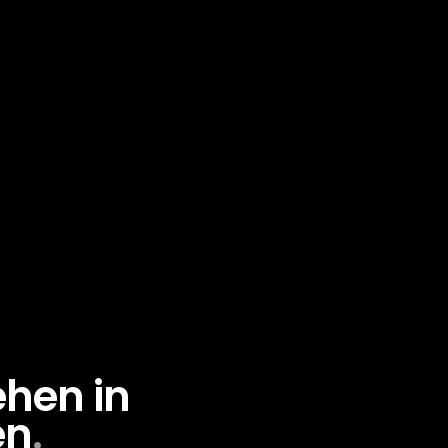
ehen in
en
.