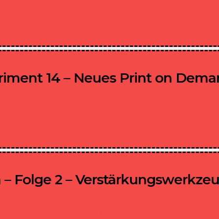
SAGEN WAS IST
riment 14 – Neues Print on Dema
ist.com
AS KI EXPERIMENT
– Folge 2 – Verstärkungswerkze
ist.com
ROPAGANDA,
SAGEN WAS IST