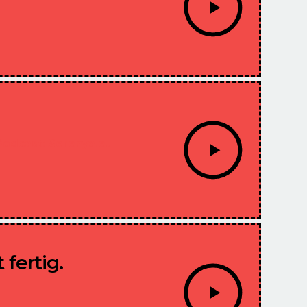
Podcast: Serenya.eu
fertig.