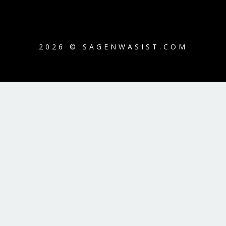
2026 © SAGENWASIST.COM
{{playListTitle}}
pause
play
{{ index + 1 }}
{{ track.track_title }}
{{
track.album_title }}
{{ track.lenght }}
{{getSVG(store.sr_icon_file)}}
{{button.podcast_button_name}}