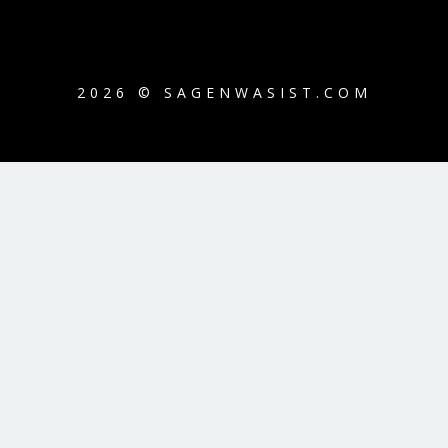
2026 © SAGENWASIST.COM
{{playListTitle}}
pause
play
{{ index + 1 }}
{{ track.track_title }}
{{
track.album_title }}
{{ track.lenght }}
{{getSVG(store.sr_icon_file)}}
{{button.podcast_button_name}}