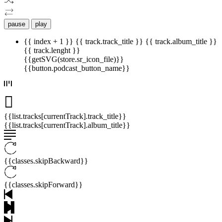
pause
play
{{ index + 1 }}
{{ track.track_title }}
{{ track.album_title }}
{{ track.lenght }}
{{getSVG(store.sr_icon_file)}}
{{button.podcast_button_name}}
{{list.tracks[currentTrack].track_title}}
{{list.tracks[currentTrack].album_title}}
{{classes.skipBackward}}
{{classes.skipForward}}