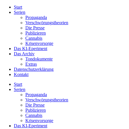
Start
Serien
Propaganda
Verschwörungstheorien
Die Presse
Publizieren
Cannabis
Krisenvorsorge
Das KI-Eperiment
Das Archiv
Tondokumente
Extras
Datenschutzerklärung
Kontakt
Start
Serien
Propaganda
Verschwörungstheorien
Die Presse
Publizieren
Cannabis
Krisenvorsorge
Das KI-Eperiment