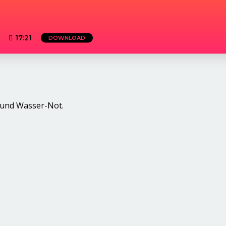
T
17:21
DOWNLOAD
 und Wasser-Not.