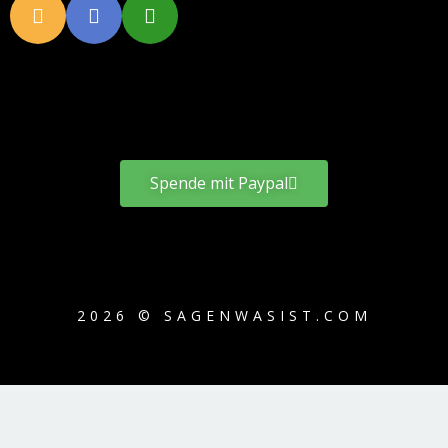
Spende mit Paypal
2026 © SAGENWASIST.COM
{{playListTitle}}